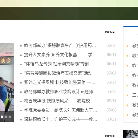
教务部举办“探秘胶囊生产 守护用药安…
06/18
教
提升人文素养 涵养文化根基 —— 学院…
06/11
教
“体悟乌龙气韵 钻研沏茶精髓”专题讲座
06/11
教
“肩背腰酸困拔罐治疗实操交流”活动
06/04
教
紫外之光探奥秘 科技赋能鉴真伪 ——我…
05/14
教务部举办教师职业妆容设计专题师资交…
05/13
三
校园庆华诞 技能展风采——我院校庆日…
05/11
教
学院党委委员、副院长刘志伟赴大宁县调研
05/08
深耕职教沃土，守护平安成林——教务部…
03/31